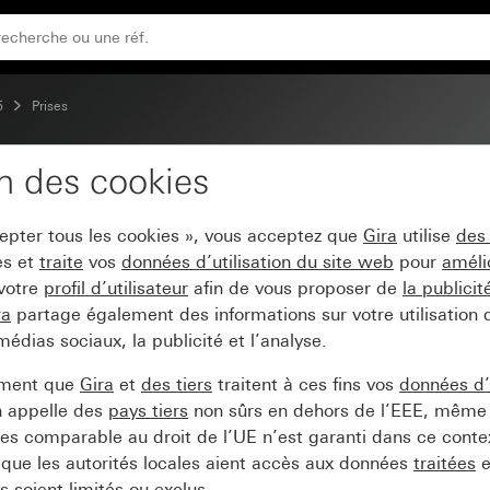
cription et protection renforcée contre les contacts accid
5
Prises
on des cookies
0 V~ avec clapet, zone 
cepter tous les cookies », vous acceptez que
Gira
utilise
des
contre les contacts acci
es et
traite
vos
données d’utilisation du site web
pour
améli
 votre
profil d’utilisateur
afin de vous proposer de
la publici
ra
partage également des informations sur votre utilisation
médias sociaux, la publicité et l’analyse.
ement que
Gira
et
des tiers
traitent à ces fins vos
données d’u
n appelle des
pays tiers
non sûrs en dehors de l’EEE, même 
s comparable au droit de l’UE n’est garanti dans ce context
que les autorités locales aient accès aux données
traitées
e
 soient limités ou exclus.