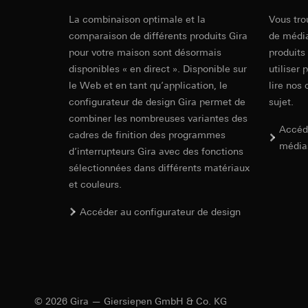
souris effectués 
DIN VDE 0620-1.
Catégories de donn
SCHUKO sock
concerné, adress
La combinaison optimale et la
Vous tro
référence et horod
comparaison de différents produits Gira
de média
Base juridique et, l
Base juridique et, l
pour votre maison sont désormais
Utilisation du se
produits
Utilisation du se
EC Declaration of
Dimensions
Traitement ultér
disponibles « en direct ». Disponible sur
utiliser 
Traitement ultér
le Web et en tant qu’application, le
lire nos 
Destinataire:
Vimeo
Destinataire:
configurateur de design Gira permet de
sujet.
Transfert vers un pa
Services interne
combiner les nombreuses variantes des
Pays tiers : USA
LinkedIn Irelan
Largeur
55,00 mm
Accéd
cadres de finition des programmes
Décision d’adéqu
Transfert vers un pa
média
contact du point
d’interrupteurs Gira avec des fonctions
Hauteur
En ce qui concerne 
55,00 mm
sélectionnées dans différents matériaux
nous vous renvoyons
Durée de vie du coo
et couleurs.
Durée de vie du coo
Hotjar
Accéder au configurateur de design
Google Ads (
Finalités du traite
sélectionnées. Cela
Finalités du traite
cliquent, comment il
campagnes. Google A
des plates-formes d
Catégories de donn
numériques, et pour
Base juridique et, l
Catégories de donn
Utilisation du se
© 2026 Gira — Giersiepen GmbH & Co. KG