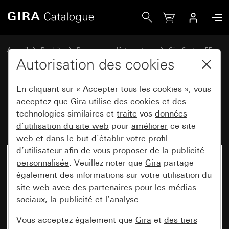
Gira Prise SCHUKO 16 A 250 V~ System 55
Accueil
Produits
Programmes d'interrupteurs
Gira System 55
Prises
Autorisation des cookies
En cliquant sur « Accepter tous les cookies », vous
Prise SCHUKO 16 A 250 V~
acceptez que
Gira
utilise
des cookies
et des
technologies similaires et
traite
vos
données
System 55
d’utilisation du site web
pour
améliorer
ce site
web et dans le but d’établir votre
profil
d’utilisateur
afin de vous proposer de
la publicité
personnalisée
. Veuillez noter que
Gira
partage
également des informations sur votre utilisation du
site web avec des partenaires pour les médias
sociaux, la publicité et l’analyse.
Vous acceptez également que
Gira
et
des tiers