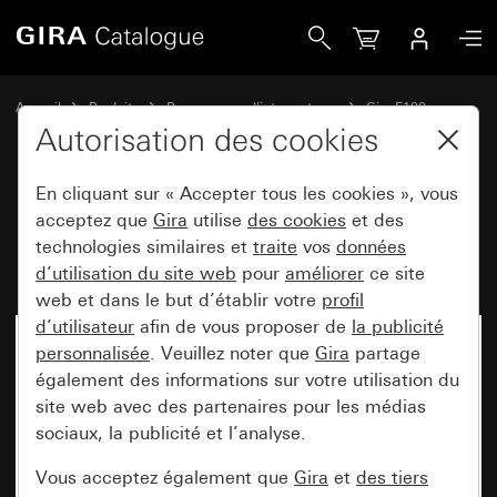
Gira Prise SCHUKO 16 A 250 V~ Bornes à vis
Accueil
Produits
Programmes d'interrupteurs
Gira F100
Prises
Autorisation des cookies
En cliquant sur « Accepter tous les cookies », vous
Prise SCHUKO 16 A 250 V~
acceptez que
Gira
utilise
des cookies
et des
technologies similaires et
traite
vos
données
Bornes à vis
d’utilisation du site web
pour
améliorer
ce site
web et dans le but d’établir votre
profil
d’utilisateur
afin de vous proposer de
la publicité
personnalisée
. Veuillez noter que
Gira
partage
également des informations sur votre utilisation du
site web avec des partenaires pour les médias
sociaux, la publicité et l’analyse.
Vous acceptez également que
Gira
et
des tiers