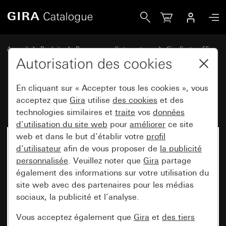
Gira Haut-parleur radio IP encastrée
Accueil
Produits
Programmes d'interrupteurs
Gira System 55
Systèmes audio
Autorisation des cookies
En cliquant sur « Accepter tous les cookies », vous
Haut-parleur radio IP encastrée
acceptez que
Gira
utilise
des cookies
et des
technologies similaires et
traite
vos
données
d’utilisation du site web
pour
améliorer
ce site
web et dans le but d’établir votre
profil
d’utilisateur
afin de vous proposer de
la publicité
personnalisée
. Veuillez noter que
Gira
partage
également des informations sur votre utilisation du
site web avec des partenaires pour les médias
sociaux, la publicité et l’analyse.
Vous acceptez également que
Gira
et
des tiers