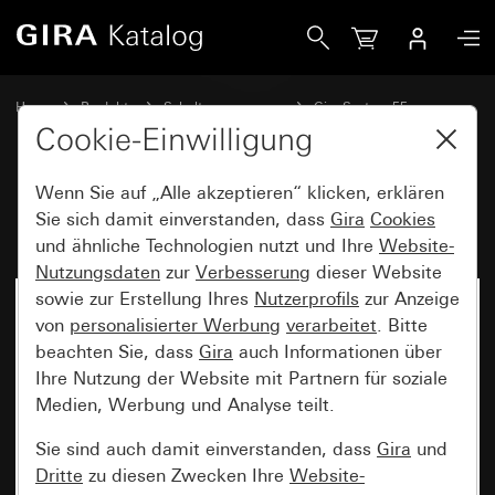
Gira Lautsprecher Unterputz-Radio IP
Home
Produkte
Schalterprogramme
Gira System 55
Audiosysteme
Cookie-Einwilligung
Wenn Sie auf „Alle akzeptieren“ klicken, erklären
Lautsprecher Unterputz-Radio IP
Sie sich damit einverstanden, dass
Gira
Cookies
und ähnliche Technologien nutzt und Ihre
Website-
Nutzungsdaten
zur
Verbesserung
dieser Website
sowie zur Erstellung Ihres
Nutzerprofils
zur Anzeige
von
personalisierter Werbung
verarbeitet
. Bitte
beachten Sie, dass
Gira
auch Informationen über
Ihre Nutzung der Website mit Partnern für soziale
Medien, Werbung und Analyse teilt.
Sie sind auch damit einverstanden, dass
Gira
und
Dritte
zu diesen Zwecken Ihre
Website-