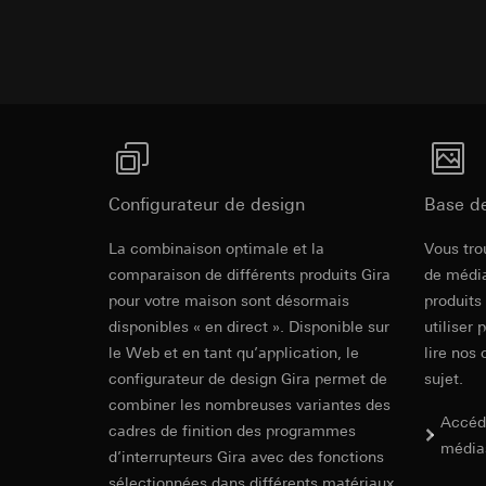
campagnes
Traitement ultér
Destinataire:
Servi
Catégories de donn
Transfert vers un pa
date et heure de la 
Destinataire:
géographique
Durée de vie du coo
Services interne
Base juridique et, l
Google Ireland L
Utilisation du se
Pour obtenir des
https://business.
Traitement ultér
Transfert vers un pa
Destinataire:
Configurateur de design
Base d
Pays tiers : USA
Services interne
Décision d’adéqu
Pinterest, Inc. (
La combinaison optimale et la
Vous tro
contact du point
Transfert vers un pa
comparaison de différents produits Gira
de média
Durée de vie du coo
Pays tiers : USA
pour votre maison sont désormais
produits
Décision d’adéqu
disponibles « en direct ». Disponible sur
utiliser 
Vimeo
contact du point
le Web et en tant qu’application, le
lire nos 
Durée de vie du coo
Finalités du traite
configurateur de design Gira permet de
sujet.
Catégories de donn
combiner les nombreuses variantes des
Balise Linke
Site clients pri
Accéd
cadres de finition des programmes
souris effectués 
média
Finalités du traite
d’interrupteurs Gira avec des fonctions
Site clients pro
pour la diffusion d
sélectionnées dans différents matériaux