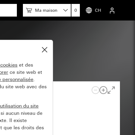
Ma maison
0
CH
 cookies
et des
orer
ce site web et
té personnalisée
.
 du site web avec des
tilisation du site
si aucun niveau de
e. Il existe
t que les droits des