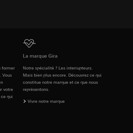
int a du RGPD
 des tâches
, site web visité,
ic, localisation
lles, consultez
int a du RGPD
Téléchargement
La marque Gira
 à demander au
s former
Notre spécialité ? Les interrupteurs.
a du RGPD
e. Vous
Mais bien plus encore. Découvrez ce qui
en
constitue notre marque et ce que nous
 à demander au
r votre
représentons.
a du RGPD
 ce qui
Vivre notre marque
e web, mouvements de
 ces informations
 mouvements de