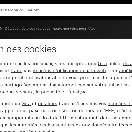
Détection de présence et de mouvementGira pour KNX
on des cookies
 montage apparent
cepter tous les cookies », vous acceptez que
Gira
utilise
des
es et
traite
vos
données d’utilisation du site web
pour
améli
 votre
profil d’utilisateur
afin de vous proposer de
la publici
ra
partage également des informations sur votre utilisation
médias sociaux, la publicité et l’analyse.
ement que
Gira
et
des tiers
traitent à ces fins vos
données d’u
n appelle des
pays tiers
non sûrs en dehors de l’EEE, même 
s comparable au droit de l’UE n’est garanti dans ce context
que les autorités locales aient accès aux données
traitées
e
 soient limités ou exclus.