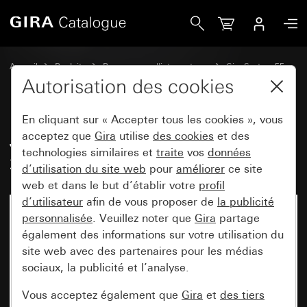
Gira Jeu de bascules 6x (3+3) avec zone d&apos;inscriptio
Accueil
Produits
Programmes d'interrupteurs
Gira System 55
Jeux de manettes pour systèmes de bus
Autorisation des cookies
En cliquant sur « Accepter tous les cookies », vous
Jeu de bascules 6x (3+3) avec
acceptez que
Gira
utilise
des cookies
et des
technologies similaires et
traite
vos
données
zone d'inscription System 55
d’utilisation du site web
pour
améliorer
ce site
web et dans le but d’établir votre
profil
d’utilisateur
afin de vous proposer de
la publicité
personnalisée
. Veuillez noter que
Gira
partage
également des informations sur votre utilisation du
site web avec des partenaires pour les médias
sociaux, la publicité et l’analyse.
Vous acceptez également que
Gira
et
des tiers