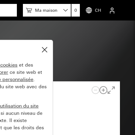
Ma maison
0
CH
 cookies
et des
orer
ce site web et
té personnalisée
.
 du site web avec des
tilisation du site
si aucun niveau de
e. Il existe
t que les droits des