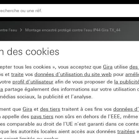
ontre l'eau
Montage encastré protégé contre l'eau IP44 Gira TX_44
on des cookies
 station de porte TX_44
cepter tous les cookies », vous acceptez que
Gira
utilise
des
es et
traite
vos
données d’utilisation du site web
pour
améli
 votre
profil d’utilisateur
afin de vous proposer de
la publici
ra
partage également des informations sur votre utilisation
médias sociaux, la publicité et l’analyse.
ement que
Gira
et
des tiers
traitent à ces fins vos
données d’u
n appelle des
pays tiers
non sûrs en dehors de l’EEE, même 
s comparable au droit de l’UE n’est garanti dans ce context
que les autorités locales aient accès aux données
traitées
e
 soient limités ou exclus.