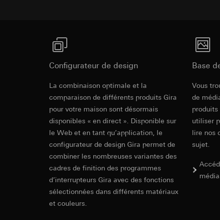
souris effectués 
Catégories de donn
champ visuel au niveau de la porte d'entrée.
concerné, adress
référence et horod
Compensation automatique du contre-jour.
Base juridique et, l
Base juridique et, l
Equilibrage des blancs automatique.
Utilisation du se
Utilisation du se
Traitement ultér
Régulation d'amplification automatique (AGC).
Traitement ultér
Chauffage intégré de la caméra en fonction de 
Destinataire:
Vimeo
Configurateur de design
Destinataire:
Base d
Transfert vers un pa
Services interne
Cache étanche aux projections d'eau.
Revit Fichie
La combinaison optimale et la
Vous tro
Pays tiers : USA
LinkedIn Irelan
Cache de caméra en plastique résistant aux ch
modeling)
comparaison de différents produits Gira
Décision d’adéqu
de média
remplaçable en cas de détérioration, p.ex. par
Transfert vers un pa
contact du point
pour votre maison sont désormais
produits
En ce qui concerne 
disponibles « en direct ». Disponible sur
utiliser 
nous vous renvoyons
Durée de vie du coo
le Web et en tant qu’application, le
lire nos 
Durée de vie du coo
Hotjar
configurateur de design Gira permet de
sujet.
Google Ads (
combiner les nombreuses variantes des
Finalités du traite
Accéd
cadres de finition des programmes
sélectionnées. Cela
Finalités du traite
média
d’interrupteurs Gira avec des fonctions
cliquent, comment il
campagnes. Google A
des plates-formes d
Catégories de donn
sélectionnées dans différents matériaux
IFC Fichier 
numériques, et pour
Base juridique et, l
et couleurs.
Catégories de donn
Utilisation du se