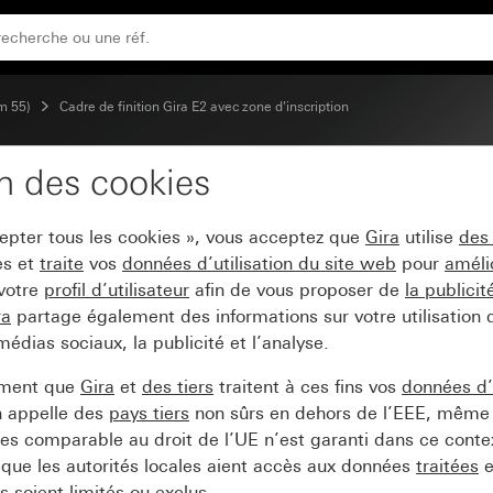
 noir mat (laqué)
m 55)
Cadre de finition Gira E2 avec zone d'inscription
on des cookies
a E2 avec zone d'inscript
cepter tous les cookies », vous acceptez que
Gira
utilise
des
es et
traite
vos
données d’utilisation du site web
pour
améli
 votre
profil d’utilisateur
afin de vous proposer de
la publici
ra
partage également des informations sur votre utilisation
médias sociaux, la publicité et l’analyse.
ement que
Gira
et
des tiers
traitent à ces fins vos
données d’u
n appelle des
pays tiers
non sûrs en dehors de l’EEE, même 
s comparable au droit de l’UE n’est garanti dans ce context
que les autorités locales aient accès aux données
traitées
e
 soient limités ou exclus.