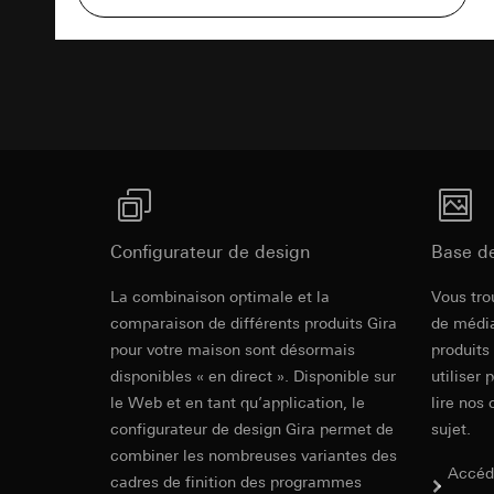
souris effectués 
Catégories de donn
Texte d'appe
concerné, adress
référence et horod
Base juridique et, l
Base juridique et, l
Liens supplémentaires
Utilisation du se
Utilisation du se
Traitement ultér
Traitement ultér
Destinataire:
Vimeo
Destinataire:
Gira E2 - Design fortement simplifié
Transfert vers un pa
Services interne
En savoir plus
Pays tiers : USA
LinkedIn Irelan
Décision d’adéqu
Transfert vers un pa
contact du point
Configurateur de design
Base d
En ce qui concerne 
nous vous renvoyons
Durée de vie du coo
Gira E2
La combinaison optimale et la
Vous tro
Durée de vie du coo
Hotjar
comparaison de différents produits Gira
de média
Google Ads (
pour votre maison sont désormais
produits
Finalités du traite
disponibles « en direct ». Disponible sur
utiliser 
sélectionnées. Cela
Finalités du traite
le Web et en tant qu’application, le
lire nos 
cliquent, comment il
campagnes. Google A
configurateur de design Gira permet de
des plates-formes d
Catégories de donn
sujet.
numériques, et pour
Base juridique et, l
combiner les nombreuses variantes des
Accéd
Catégories de donn
Utilisation du se
cadres de finition des programmes