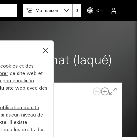
Ma maison
0
CH
ion noir mat (laqué)
 cookies
et des
orer
ce site web et
té personnalisée
.
 du site web avec des
tilisation du site
si aucun niveau de
e. Il existe
t que les droits des