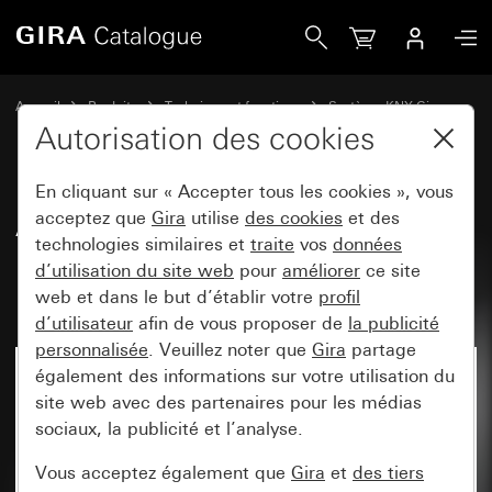
Gira Actionneur de commutation 4x, 16 A avec commande
Accueil
Produits
Technique et fonctions
Système KNX Gira
Appareils système Gira, actionneurs,capteurs, accessoires pour KNX
Autorisation des cookies
En cliquant sur « Accepter tous les cookies », vous
Actionneur de commutation 4x,
acceptez que
Gira
utilise
des cookies
et des
technologies similaires et
traite
vos
données
16 A avec commande manuelle
d’utilisation du site web
pour
améliorer
ce site
pour KNX
web et dans le but d’établir votre
profil
d’utilisateur
afin de vous proposer de
la publicité
personnalisée
. Veuillez noter que
Gira
partage
également des informations sur votre utilisation du
site web avec des partenaires pour les médias
sociaux, la publicité et l’analyse.
Vous acceptez également que
Gira
et
des tiers