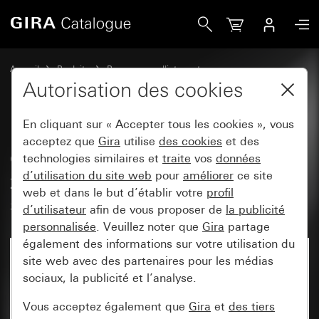
Gira Cadre adaptateur avec clapet, zone d&apos;inscription
Accueil
Produits
Programmes d'interrupteurs
Gira protégé contre l'eau
Autorisation des cookies
Montage encastré protégé contre l'eau IP44 Gira TX_44
En cliquant sur « Accepter tous les cookies », vous
acceptez que
Gira
utilise
des cookies
et des
Cadre adaptateur avec clapet,
technologies similaires et
traite
vos
données
d’utilisation du site web
pour
améliorer
ce site
zone d'inscription et serrure avec
web et dans le but d’établir votre
profil
serrures identiques
d’utilisateur
afin de vous proposer de
la publicité
personnalisée
. Veuillez noter que
Gira
partage
également des informations sur votre utilisation du
site web avec des partenaires pour les médias
sociaux, la publicité et l’analyse.
Vous acceptez également que
Gira
et
des tiers