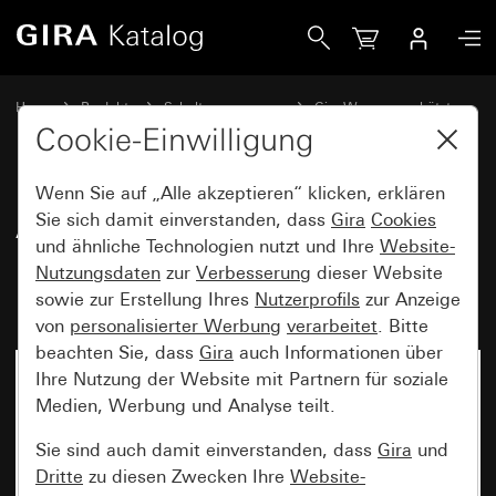
Gira Adapterrahmen mit Klappdeckel, Beschriftungsfeld un
Home
Produkte
Schalterprogramme
Gira Wassergeschützt
Wassergeschützt Unterputz IP44 Gira TX_44
Cookie-Einwilligung
Wenn Sie auf „Alle akzeptieren“ klicken, erklären
Adapterrahmen mit Klappdeckel,
Sie sich damit einverstanden, dass
Gira
Cookies
und ähnliche Technologien nutzt und Ihre
Website-
Beschriftungsfeld und Schloss
Nutzungsdaten
zur
Verbesserung
dieser Website
mit gleichen Schließungen
sowie zur Erstellung Ihres
Nutzerprofils
zur Anzeige
von
personalisierter Werbung
verarbeitet
. Bitte
beachten Sie, dass
Gira
auch Informationen über
Ihre Nutzung der Website mit Partnern für soziale
Medien, Werbung und Analyse teilt.
Sie sind auch damit einverstanden, dass
Gira
und
Dritte
zu diesen Zwecken Ihre
Website-