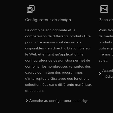
souris effectués 
Catégories de donn
concerné, adress
référence et horod
Base juridique et, l
Base juridique et, l
Utilisation du se
Configurateur de design
Base d
Utilisation du se
Traitement ultér
Traitement ultér
La combinaison optimale et la
Vous tro
Destinataire:
Vimeo
Destinataire:
comparaison de différents produits Gira
de média
Transfert vers un pa
Services interne
pour votre maison sont désormais
produits
Pays tiers : USA
LinkedIn Irelan
disponibles « en direct ». Disponible sur
utiliser 
Décision d’adéqu
Transfert vers un pa
le Web et en tant qu’application, le
lire nos 
contact du point
En ce qui concerne 
configurateur de design Gira permet de
sujet.
nous vous renvoyons
Durée de vie du coo
combiner les nombreuses variantes des
Durée de vie du coo
Accéd
cadres de finition des programmes
Hotjar
média
d’interrupteurs Gira avec des fonctions
Google Ads (
Finalités du traite
sélectionnées dans différents matériaux
sélectionnées. Cela
Finalités du traite
et couleurs.
cliquent, comment il
campagnes. Google A
des plates-formes d
Catégories de donn
Accéder au configurateur de design
numériques, et pour
Base juridique et, l
Catégories de donn
Utilisation du se