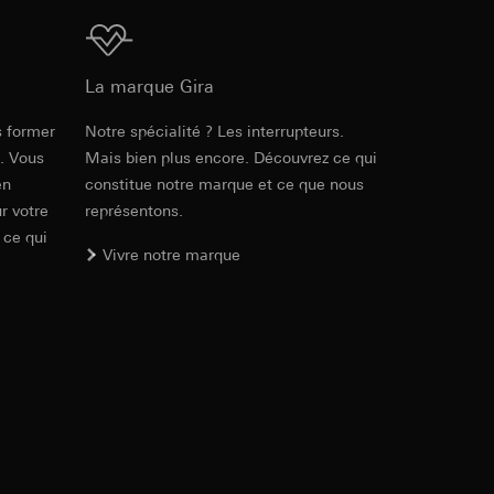
ur le site web
 adresse IP, URL de
Téléchargement
La marque Gira
int a du RGPD
int a du RGPD
s former
Notre spécialité ? Les interrupteurs.
e. Vous
Mais bien plus encore. Découvrez ce qui
en
constitue notre marque et ce que nous
r votre
représentons.
 à demander au
l à des pays tiers.
 ce qui
a du RGPD
tiers par LinkedIn,
Vivre notre marque
al/privacy-policy
ermique de pages
ous voyons où ils
 succès des
sur des sites web,
s-formes
, site web visité,