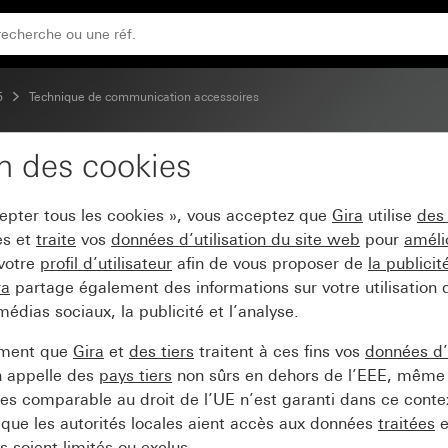
 avec cache (50 x 50 mm) et sortie oblique
5
Technique de communication accessoires
on des cookies
c cadre adaptateur pour
cepter tous les cookies », vous acceptez que
Gira
utilise
des
t sortie oblique
es et
traite
vos
données d’utilisation du site web
pour
améli
 votre
profil d’utilisateur
afin de vous proposer de
la publici
ra
partage également des informations sur votre utilisation
médias sociaux, la publicité et l’analyse.
ement que
Gira
et
des tiers
traitent à ces fins vos
données d’u
n appelle des
pays tiers
non sûrs en dehors de l’EEE, même 
s comparable au droit de l’UE n’est garanti dans ce context
que les autorités locales aient accès aux données
traitées
e
 soient limités ou exclus.