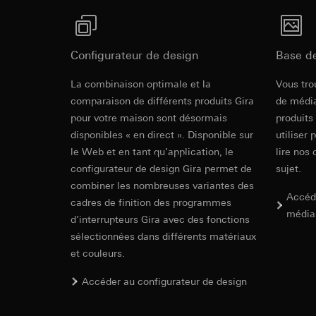
souris effectués 
Catégories de donn
concerné, adress
référence et horod
Base juridique et, l
Base juridique et, l
Utilisation du se
Configurateur de design
Base d
Utilisation du se
Traitement ultér
Traitement ultér
La combinaison optimale et la
Vous tro
Destinataire:
Vimeo
Destinataire:
comparaison de différents produits Gira
de média
Transfert vers un pa
Services interne
pour votre maison sont désormais
produits
Pays tiers : USA
LinkedIn Irelan
disponibles « en direct ». Disponible sur
utiliser 
Décision d’adéqu
Transfert vers un pa
le Web et en tant qu’application, le
lire nos 
contact du point
En ce qui concerne 
configurateur de design Gira permet de
sujet.
nous vous renvoyons
Durée de vie du coo
combiner les nombreuses variantes des
Durée de vie du coo
Accéd
cadres de finition des programmes
Hotjar
média
d’interrupteurs Gira avec des fonctions
Google Ads (
Finalités du traite
sélectionnées dans différents matériaux
sélectionnées. Cela
Finalités du traite
et couleurs.
cliquent, comment il
campagnes. Google A
des plates-formes d
Catégories de donn
Accéder au configurateur de design
numériques, et pour
Base juridique et, l
Catégories de donn
Utilisation du se