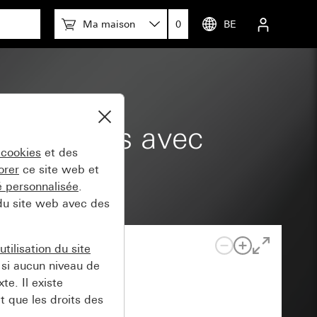
Ma maison
0
BE
 appareils avec
 cookies
et des
orer
ce site web et
té personnalisée
.
 du site web avec des
tilisation du site
si aucun niveau de
e. Il existe
t que les droits des