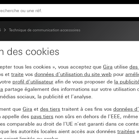
 avec cache (50 x 50 mm) et sortie oblique
5
Technique de communication accessoires
on des cookies
c cadre adaptateur pour
cepter tous les cookies », vous acceptez que
Gira
utilise
des
t sortie oblique
es et
traite
vos
données d’utilisation du site web
pour
améli
 votre
profil d’utilisateur
afin de vous proposer de
la publici
ra
partage également des informations sur votre utilisation
médias sociaux, la publicité et l’analyse.
ement que
Gira
et
des tiers
traitent à ces fins vos
données d’u
n appelle des
pays tiers
non sûrs en dehors de l’EEE, même 
s comparable au droit de l’UE n’est garanti dans ce context
que les autorités locales aient accès aux données
traitées
e
 soient limités ou exclus.