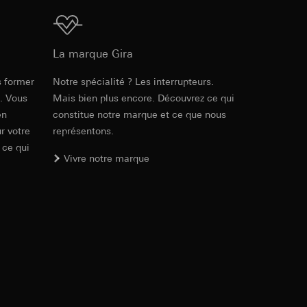
ur le site web
 adresse IP, URL de
Téléchargement
La marque Gira
int a du RGPD
int a du RGPD
s former
Notre spécialité ? Les interrupteurs.
e. Vous
Mais bien plus encore. Découvrez ce qui
en
constitue notre marque et ce que nous
r votre
représentons.
 à demander au
l à des pays tiers.
 ce qui
a du RGPD
tiers par LinkedIn,
Vivre notre marque
al/privacy-policy
ermique de pages
ous voyons où ils
 succès des
sur des sites web,
s-formes
, site web visité,