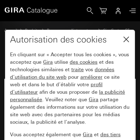
Gira Prise de haut-parleur stéréo
Accueil
Produits
Programmes d'interrupteurs
Gira System 55
Technique de communication divertissement
Autorisation des cookies
En cliquant sur « Accepter tous les cookies », vous
Prise de haut-parleur stéréo
acceptez que
Gira
utilise
des cookies
et des
technologies similaires et
traite
vos
données
d’utilisation du site web
pour
améliorer
ce site
web et dans le but d’établir votre
profil
d’utilisateur
afin de vous proposer de
la publicité
personnalisée
. Veuillez noter que
Gira
partage
également des informations sur votre utilisation du
site web avec des partenaires pour les médias
sociaux, la publicité et l’analyse.
Vous acceptez également que
Gira
et
des tiers