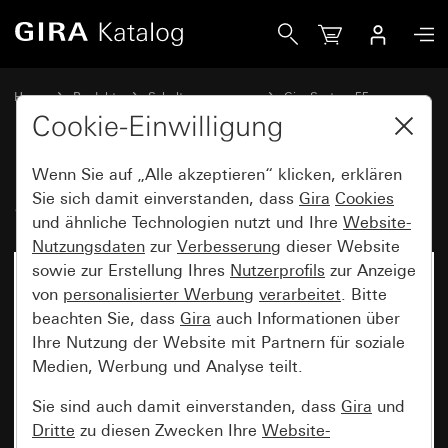
Gira Stereolautsprecher-Steckdose
Home
Produkte
Schalterprogramme
Gira System 55
Kommunikationstechnik Entertainment
Cookie-Einwilligung
Wenn Sie auf „Alle akzeptieren“ klicken, erklären
Stereolautsprecher-Steckdose
Sie sich damit einverstanden, dass
Gira
Cookies
und ähnliche Technologien nutzt und Ihre
Website-
Nutzungsdaten
zur
Verbesserung
dieser Website
sowie zur Erstellung Ihres
Nutzerprofils
zur Anzeige
von
personalisierter Werbung
verarbeitet
. Bitte
beachten Sie, dass
Gira
auch Informationen über
Ihre Nutzung der Website mit Partnern für soziale
Medien, Werbung und Analyse teilt.
Sie sind auch damit einverstanden, dass
Gira
und
Dritte
zu diesen Zwecken Ihre
Website-