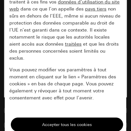
traitent à ces fins vos
données d’utilisation du site
web
dans ce que l’on appelle des
pays tiers
non
sûrs en dehors de l’EEE, même si aucun niveau de
protection des données comparable au droit de
l’UE n’est garanti dans ce contexte. Il existe
notamment le risque que les autorités locales
aient accès aux données
traitées
et que les droits
des personnes concernées soient limités ou
exclus.
Vous pouvez modifier vos paramètres à tout
moment en cliquant sur le lien « Paramètres des
cookies » en bas de chaque page. Vous pouvez
également y révoquer à tout moment votre
consentement avec effet pour l’avenir.
Accéder à la base de données de médias
Nécessaires
Tous les cookies dont nous avons besoin pour
Comparer des articles
pouvoir vous afficher le site.