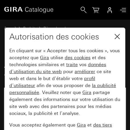
Gira Ancien - Bascule avec fenêtre de contrôle
Accueil
Produits
Pièces de rechange
Montage encastré protégé contre l'eau IP44 Gira TX_44
Autorisation des cookies
Commuter et pousser
En cliquant sur « Accepter tous les cookies », vous
acceptez que
Gira
utilise
des cookies
et des
Ancien - Bascule avec fenêtre de
technologies similaires et
traite
vos
données
d’utilisation du site web
pour
améliorer
ce site
contrôle
web et dans le but d’établir votre
profil
d’utilisateur
afin de vous proposer de
la publicité
personnalisée
. Veuillez noter que
Gira
partage
également des informations sur votre utilisation du
site web avec des partenaires pour les médias
sociaux, la publicité et l’analyse.
Vous acceptez également que
Gira
et
des tiers