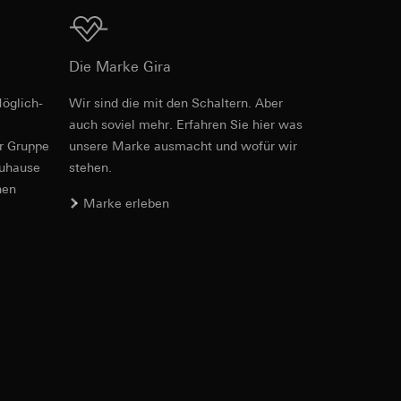
Download
Die Marke Gira
öglich­
Wir sind die mit den Schaltern. Aber
er. Im Hinblick auf
auch soviel mehr. Erfahren Sie hier was
n wir auf deren
er Gruppe
unsere Marke aus­macht und wofür wir
 Kopie zu erfragen
zuhause
stehen.
nen
Marke erleben
sung. Google Ads
formen, in
ärmebild erstellen.
von Werbekampagnen
, wie tief sie
sucht, Datum und
andort