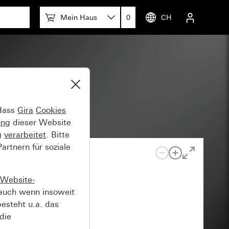
Mein Haus
0
CH
 dass
Gira
Cookies
ung
dieser Website
g
verarbeitet
. Bitte
rtnern für soziale
Website-
auch wenn insoweit
esteht u.a. das
die