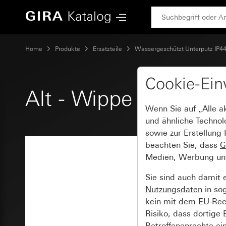
Gira Alt - Wippe mit Kontrollfenster
Home
Produkte
Ersatzteile
Wassergeschützt Unterputz IP44
Cookie-Ein
Alt - Wippe mit Kontr
Wenn Sie auf „Alle a
und ähnliche Technol
sowie zur Erstellung 
beachten Sie, dass
G
Medien, Werbung und 
Sie sind auch damit 
Nutzungsdaten
in so
kein mit dem EU-Rech
Risiko, dass dortige
Betroffenenrechte ei