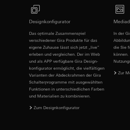
betreffenden We
Folgeverarbeitun
Rechtsgrundlage und
Empfänger:
Einsatz des Dien
Designkonfigurator
Mediad
interne Abteilun
Folgeverarbeitun
LinkedIn Irelan
Empfänger:
Vimeo,
Das optimale Zusammenspiel
In der G
Drittlandübermittlu
Drittlandübermittlu
verschiedener Gira Produkte für das
Ab­bild­
die Übermittlung Ih
Drittland: USA
eigene Zuhause lässt sich jetzt „live”
die Sie 
Datenschutzerklärun
Angemessenheits
erleben und vergleichen. Der im Web
können. 
Lebensdauer des C
bei
Gira Giersi
und als APP verfügbare Gira Design­
Nutzungs­
Lebensdauer des C
konfigurator ermög­licht, die vielfältigen
Google Ads (
Zur M
Vari­an­ten der Abdeck­rahmen der Gira
Datenverarbeitung
Hotjar
Schalter­programme mit ausge­wählten
verwendet Daten, u
Datenverarbeitung
Funkti­onen in unterschiedlichen Farben
Suchergebnissen un
Dies ermöglicht zus
zu messen.
und Materialien zu kombinieren.
scrollen und wie si
Kategorien person
Kategorien person
Zum Designkonfigurator
Uhrzeit des Besuchs
Rechtsgrundlage und
Rechtsgrundlage und
Einsatz des Dien
Einsatz des Dien
Folgeverarbeitun
Folgeverarbeitun