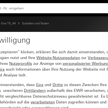
 Gira TX_44
Schalten und Tasten
willigung
ollfenster
kzeptieren“ klicken, erklären Sie sich damit einverstanden,
ogien nutzt und Ihre
Website-Nutzungsdaten
zur
Verbesser
Ihres
Nutzerprofils
zur Anzeige von
personalisierter Werbun
ira
auch Informationen über Ihre Nutzung der Website mit Pa
Analyse teilt.
einverstanden, dass
Gira
und
Dritte
zu diesen Zwecken Ihre
g. unsicheren
Drittländern
außerhalb des EWR verarbeiten, 
t vergleichbares Datenschutzniveau gewährleistet ist. Es b
 Behörden auf die
verarbeiteten
Daten zugreifen können und 
ngeschränkt oder ausgeschlossen sind.