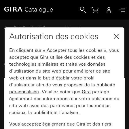
Gira Cache borgne
Accueil
Produits
Programmes d'interrupteurs
Gira protégé contre l'eau
Autorisation des cookies
Montage encastré protégé contre l'eau IP44 Gira TX_44
En cliquant sur « Accepter tous les cookies », vous
acceptez que
Gira
utilise
des cookies
et des
Cache borgne
technologies similaires et
traite
vos
données
d’utilisation du site web
pour
améliorer
ce site
web et dans le but d’établir votre
profil
d’utilisateur
afin de vous proposer de
la publicité
personnalisée
. Veuillez noter que
Gira
partage
également des informations sur votre utilisation du
site web avec des partenaires pour les médias
sociaux, la publicité et l’analyse.
Vous acceptez également que
Gira
et
des tiers