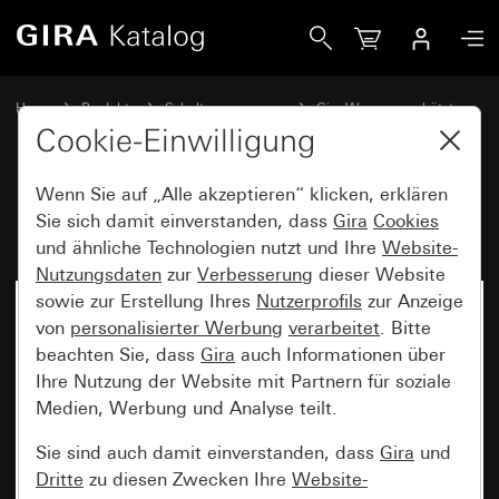
Gira Blindabdeckung
Home
Produkte
Schalterprogramme
Gira Wassergeschützt
Wassergeschützt Unterputz IP44 Gira TX_44
Cookie-Einwilligung
Wenn Sie auf „Alle akzeptieren“ klicken, erklären
Blindabdeckung
Sie sich damit einverstanden, dass
Gira
Cookies
und ähnliche Technologien nutzt und Ihre
Website-
Nutzungsdaten
zur
Verbesserung
dieser Website
sowie zur Erstellung Ihres
Nutzerprofils
zur Anzeige
von
personalisierter Werbung
verarbeitet
. Bitte
beachten Sie, dass
Gira
auch Informationen über
Ihre Nutzung der Website mit Partnern für soziale
Medien, Werbung und Analyse teilt.
Sie sind auch damit einverstanden, dass
Gira
und
Dritte
zu diesen Zwecken Ihre
Website-