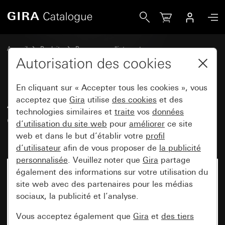
Gira Ancien - Manette double, au complet avec le jeu de jo
Accueil
Produits
Programmes d'interrupteurs
Gira E2 (System 55)
Set de joints
Autorisation des cookies
En cliquant sur « Accepter tous les cookies », vous
Ancien - Manette double, au
acceptez que
Gira
utilise
des cookies
et des
technologies similaires et
traite
vos
données
complet avec le jeu de joints
d’utilisation du site web
pour
améliorer
ce site
IP44 Standard 55, E1, E2
web et dans le but d’établir votre
profil
d’utilisateur
afin de vous proposer de
la publicité
personnalisée
. Veuillez noter que
Gira
partage
également des informations sur votre utilisation du
site web avec des partenaires pour les médias
sociaux, la publicité et l’analyse.
Vous acceptez également que
Gira
et
des tiers