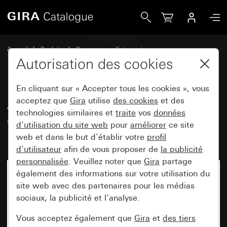
Gira Ancien - Manette double, au complet avec le jeu de jo
Accueil
Produits
Programmes d'interrupteurs
Gira E2 (System 55)
Set de joints
Autorisation des cookies
En cliquant sur « Accepter tous les cookies », vous
Ancien - Manette double, au
acceptez que
Gira
utilise
des cookies
et des
technologies similaires et
traite
vos
données
complet avec le jeu de joints
d’utilisation du site web
pour
améliorer
ce site
IP44 Standard 55, E1, E2
web et dans le but d’établir votre
profil
d’utilisateur
afin de vous proposer de
la publicité
personnalisée
. Veuillez noter que
Gira
partage
également des informations sur votre utilisation du
site web avec des partenaires pour les médias
sociaux, la publicité et l’analyse.
Vous acceptez également que
Gira
et
des tiers