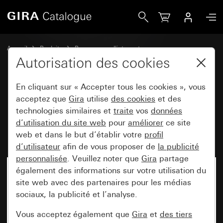
Gira Boîtier apparent, construction plate 1x pour Standard 5
Accueil
Produits
Programmes d'interrupteurs
Gira E2 (System 55)
Montage apparent
Autorisation des cookies
En cliquant sur « Accepter tous les cookies », vous
Boîtier apparent, construction
acceptez que
Gira
utilise
des cookies
et des
technologies similaires et
traite
vos
données
plate 1x pour Standard 55, E2,
d’utilisation du site web
pour
améliorer
ce site
Event, Esprit
web et dans le but d’établir votre
profil
d’utilisateur
afin de vous proposer de
la publicité
personnalisée
. Veuillez noter que
Gira
partage
également des informations sur votre utilisation du
site web avec des partenaires pour les médias
sociaux, la publicité et l’analyse.
Vous acceptez également que
Gira
et
des tiers