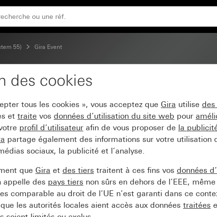
termédiaire blanc brillant
stem 55)
Gira Event
on des cookies
ra Event Clear blanc ave
cepter tous les cookies », vous acceptez que
Gira
utilise
des
es et
traite
vos
données d’utilisation du site web
pour
améli
 votre
profil d’utilisateur
afin de vous proposer de
la publici
ra
partage également des informations sur votre utilisation
médias sociaux, la publicité et l’analyse.
ement que
Gira
et
des tiers
traitent à ces fins vos
données d’u
n appelle des
pays tiers
non sûrs en dehors de l’EEE, même 
s comparable au droit de l’UE n’est garanti dans ce context
que les autorités locales aient accès aux données
traitées
e
 soient limités ou exclus.