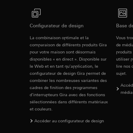
souris effectués 
Catégories de donn
concerné, adress
référence et horod
Base juridique et, l
Base juridique et, l
Utilisation du se
Utilisation du se
Configurateur de design
Base d
Traitement ultér
Traitement ultér
Revit Fichie
La combinaison optimale et la
Vous tro
Destinataire:
Vimeo
Destinataire:
modeling)
comparaison de différents produits Gira
de média
Transfert vers un pa
Services interne
pour votre maison sont désormais
Pays tiers : USA
produits
LinkedIn Irelan
Décision d’adéqu
disponibles « en direct ». Disponible sur
utiliser 
Transfert vers un pa
contact du point
le Web et en tant qu’application, le
lire nos 
En ce qui concerne 
configurateur de design Gira permet de
sujet.
nous vous renvoyons
Durée de vie du coo
combiner les nombreuses variantes des
Durée de vie du coo
Accéd
Hotjar
cadres de finition des programmes
média
Google Ads (
d’interrupteurs Gira avec des fonctions
Finalités du traite
sélectionnées dans différents matériaux
sélectionnées. Cela
Finalités du traite
IFC Fichier 
cliquent, comment il
et couleurs.
campagnes. Google A
des plates-formes d
Catégories de donn
Accéder au configurateur de design
numériques, et pour
Base juridique et, l
Catégories de donn
Utilisation du se