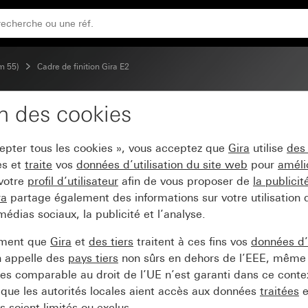
m 55)
Cadre de finition Gira E2
on des cookies
 E2 blanc brillant
cepter tous les cookies », vous acceptez que
Gira
utilise
des
es et
traite
vos
données d’utilisation du site web
pour
améli
 votre
profil d’utilisateur
afin de vous proposer de
la publici
ra
partage également des informations sur votre utilisation
médias sociaux, la publicité et l’analyse.
ement que
Gira
et
des tiers
traitent à ces fins vos
données d’u
n appelle des
pays tiers
non sûrs en dehors de l’EEE, même 
s comparable au droit de l’UE n’est garanti dans ce context
que les autorités locales aient accès aux données
traitées
e
 soient limités ou exclus.