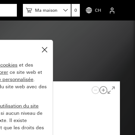
Ma maison
0
CH
 cookies
et des
orer
ce site web et
té personnalisée
.
 du site web avec des
tilisation du site
si aucun niveau de
e. Il existe
t que les droits des