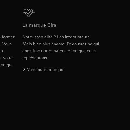
ur le site web
 adresse IP, URL de
Téléchargement
La marque Gira
int a du RGPD
int a du RGPD
s former
Notre spécialité ? Les interrupteurs.
Réf. 021329
e. Vous
Mais bien plus encore. Découvrez ce qui
en
constitue notre marque et ce que nous
RFA
, 368 KB
 à demander au
r votre
représentons.
l à des pays tiers.
a du RGPD
 ce qui
tiers par LinkedIn,
Vivre notre marque
al/privacy-policy
Téléchargement
ermique de pages
ous voyons où ils
 succès des
sur des sites web,
Réf. 021329
s-formes
IFC
, 11.55 KB
, site web visité,