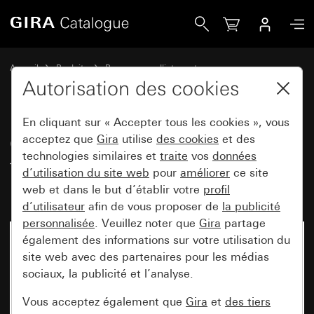
Gira Cadres de finition Gira Event teinte alu (laqué) avec ca
Accueil
Produits
Programmes d'interrupteurs
Gira Event (System 55)
Gira Event
Autorisation des cookies
En cliquant sur « Accepter tous les cookies », vous
Cadres de finition Gira Event
acceptez que
Gira
utilise
des cookies
et des
technologies similaires et
traite
vos
données
teinte alu (laqué) avec cadre
d’utilisation du site web
pour
améliorer
ce site
intermédiaire teinte alu (laqué)
web et dans le but d’établir votre
profil
d’utilisateur
afin de vous proposer de
la publicité
personnalisée
. Veuillez noter que
Gira
partage
également des informations sur votre utilisation du
site web avec des partenaires pour les médias
sociaux, la publicité et l’analyse.
Vous acceptez également que
Gira
et
des tiers