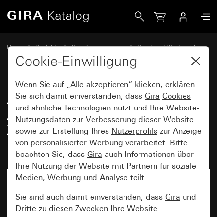
Gira Abdeckrahmen Gira Event Farbe Alu (lackiert) mit Zwi
Home
Produkte
Schalterprogramme
Gira Event (System 55)
Gira Event
Cookie-Einwilligung
Wenn Sie auf „Alle akzeptieren“ klicken, erklären
Abdeckrahmen Gira Event Farbe
Sie sich damit einverstanden, dass
Gira
Cookies
und ähnliche Technologien nutzt und Ihre
Website-
Alu (lackiert) mit
Nutzungsdaten
zur
Verbesserung
dieser Website
Zwischenrahmen Farbe Alu
sowie zur Erstellung Ihres
Nutzerprofils
zur Anzeige
(lackiert)
von
personalisierter Werbung
verarbeitet
. Bitte
beachten Sie, dass
Gira
auch Informationen über
Ihre Nutzung der Website mit Partnern für soziale
Medien, Werbung und Analyse teilt.
Sie sind auch damit einverstanden, dass
Gira
und
Dritte
zu diesen Zwecken Ihre
Website-