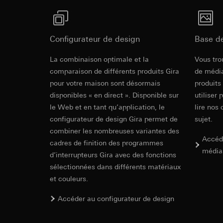
Indications
souris effectués 
Catégories de donn
concerné, adress
référence et horod
Base juridique et, l
Base juridique et, l
Protection renforcée contre les contacts accide
Utilisation du se
Configurateur de design
Base d
Utilisation du se
DIN VDE 0620-1.
Traitement ultér
Traitement ultér
Cradle to Cra
La combinaison optimale et la
Vous tro
Destinataire:
Vimeo
Destinataire:
comparaison de différents produits Gira
de média
Transfert vers un pa
Services interne
pour votre maison sont désormais
produits
Pays tiers : USA
LinkedIn Irelan
disponibles « en direct ». Disponible sur
utiliser 
Décision d’adéqu
Transfert vers un pa
le Web et en tant qu’application, le
lire nos 
contact du point
En ce qui concerne 
configurateur de design Gira permet de
sujet.
nous vous renvoyons
Durée de vie du coo
combiner les nombreuses variantes des
Durée de vie du coo
Accéd
cadres de finition des programmes
Hotjar
média
d’interrupteurs Gira avec des fonctions
Google Ads (
Finalités du traite
sélectionnées dans différents matériaux
sélectionnées. Cela
SCHUKO sock
Finalités du traite
et couleurs.
cliquent, comment il
campagnes. Google A
des plates-formes d
Catégories de donn
Accéder au configurateur de design
numériques, et pour
Base juridique et, l
EC Declaration of
Catégories de donn
Utilisation du se