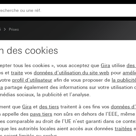
tre les contacts accidentels (Safety Plus) sans griffes de 
5
Prises
on des cookies
50 V~ avec protection r
cepter tous les cookies », vous acceptez que
Gira
utilise
des
(Safety Plus) sans griffe
es et
traite
vos
données d’utilisation du site web
pour
améli
 votre
profil d’utilisateur
afin de vous proposer de
la publici
ra
partage également des informations sur votre utilisation
médias sociaux, la publicité et l’analyse.
ement que
Gira
et
des tiers
traitent à ces fins vos
données d’u
n appelle des
pays tiers
non sûrs en dehors de l’EEE, même 
s comparable au droit de l’UE n’est garanti dans ce context
que les autorités locales aient accès aux données
traitées
e
 soient limités ou exclus.