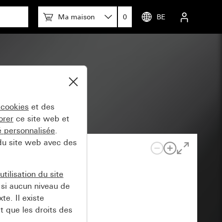
Ma maison
0
BE
 cookies
et des
orer
ce site web et
té personnalisée
.
 du site web avec des
tilisation du site
si aucun niveau de
e. Il existe
t que les droits des