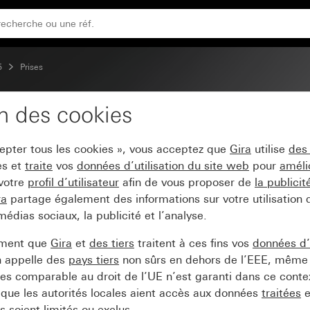
5
Prises
on des cookies
cepter tous les cookies », vous acceptez que
Gira
utilise
des
es et
traite
vos
données d’utilisation du site web
pour
améli
 votre
profil d’utilisateur
afin de vous proposer de
la publici
ra
partage également des informations sur votre utilisation
médias sociaux, la publicité et l’analyse.
ement que
Gira
et
des tiers
traitent à ces fins vos
données d’u
n appelle des
pays tiers
non sûrs en dehors de l’EEE, même 
s comparable au droit de l’UE n’est garanti dans ce context
que les autorités locales aient accès aux données
traitées
e
 soient limités ou exclus.