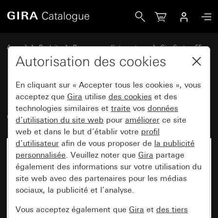
Gira Prise SCHUKO 16 A 250 V~ sans griffes de fixation Sy
Accueil
Produits
Programmes d'interrupteurs
Gira System 55
Prises
Autorisation des cookies
En cliquant sur « Accepter tous les cookies », vous
Prise SCHUKO 16 A 250 V~ sans
acceptez que
Gira
utilise
des cookies
et des
technologies similaires et
traite
vos
données
griffes de fixation System 55
d’utilisation du site web
pour
améliorer
ce site
web et dans le but d’établir votre
profil
d’utilisateur
afin de vous proposer de
la publicité
personnalisée
. Veuillez noter que
Gira
partage
également des informations sur votre utilisation du
site web avec des partenaires pour les médias
sociaux, la publicité et l’analyse.
Vous acceptez également que
Gira
et
des tiers