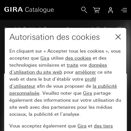
Gira Bascule avec symbole Lumière
Accueil
Produits
Programmes d'interrupteurs
Gira System 55
Commuter et pousser
Autorisation des cookies
En cliquant sur « Accepter tous les cookies », vous
Bascule avec symbole Lumière
acceptez que
Gira
utilise
des cookies
et des
technologies similaires et
traite
vos
données
d’utilisation du site web
pour
améliorer
ce site
web et dans le but d’établir votre
profil
d’utilisateur
afin de vous proposer de
la publicité
personnalisée
. Veuillez noter que
Gira
partage
également des informations sur votre utilisation du
site web avec des partenaires pour les médias
sociaux, la publicité et l’analyse.
Vous acceptez également que
Gira
et
des tiers