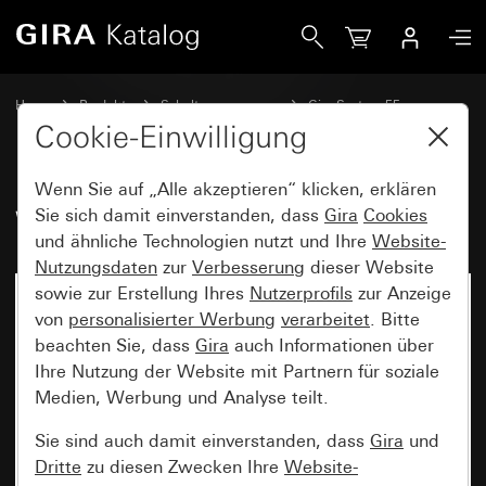
Gira Wippe mit Symbol Licht
Home
Produkte
Schalterprogramme
Gira System 55
Schalten und Tasten
Cookie-Einwilligung
Wenn Sie auf „Alle akzeptieren“ klicken, erklären
Wippe mit Symbol Licht
Sie sich damit einverstanden, dass
Gira
Cookies
und ähnliche Technologien nutzt und Ihre
Website-
Nutzungsdaten
zur
Verbesserung
dieser Website
sowie zur Erstellung Ihres
Nutzerprofils
zur Anzeige
von
personalisierter Werbung
verarbeitet
. Bitte
beachten Sie, dass
Gira
auch Informationen über
Ihre Nutzung der Website mit Partnern für soziale
Medien, Werbung und Analyse teilt.
Sie sind auch damit einverstanden, dass
Gira
und
Dritte
zu diesen Zwecken Ihre
Website-