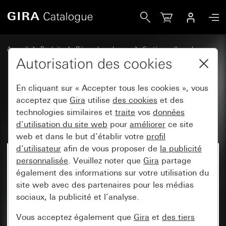
Gira Bloc d&apos;alimentation encastré 250 mA
Accueil
Produits
Pièces de rechange
Systèmes d’appel
Redresseur secteur
Autorisation des cookies
En cliquant sur « Accepter tous les cookies », vous
Bloc d'alimentation encastré 250
acceptez que
Gira
utilise
des cookies
et des
technologies similaires et
traite
vos
données
mA
d’utilisation du site web
pour
améliorer
ce site
web et dans le but d’établir votre
profil
d’utilisateur
afin de vous proposer de
la publicité
personnalisée
. Veuillez noter que
Gira
partage
également des informations sur votre utilisation du
site web avec des partenaires pour les médias
sociaux, la publicité et l’analyse.
Vous acceptez également que
Gira
et
des tiers