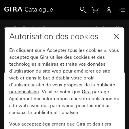
Gira Disjoncteur différentiel 30 mA
Accueil
Produits
Programmes d'interrupteurs
Gira System 55
Commuter et pousser
Autorisation des cookies
En cliquant sur « Accepter tous les cookies », vous
Disjoncteur différentiel 30 mA
acceptez que
Gira
utilise
des cookies
et des
technologies similaires et
traite
vos
données
d’utilisation du site web
pour
améliorer
ce site
web et dans le but d’établir votre
profil
d’utilisateur
afin de vous proposer de
la publicité
personnalisée
. Veuillez noter que
Gira
partage
également des informations sur votre utilisation du
site web avec des partenaires pour les médias
sociaux, la publicité et l’analyse.
Vous acceptez également que
Gira
et
des tiers