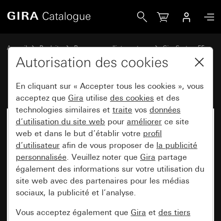
Gira
Accueil
Produits
Programmes d'interrupteurs
Gira System 55
Accessoires
Autorisation des cookies
En cliquant sur « Accepter tous les cookies », vous
acceptez que
Gira
utilise
des cookies
et des
technologies similaires et
traite
vos
données
d’utilisation du site web
pour
améliorer
ce site
web et dans le but d’établir votre
profil
d’utilisateur
afin de vous proposer de
la publicité
personnalisée
. Veuillez noter que
Gira
partage
également des informations sur votre utilisation du
site web avec des partenaires pour les médias
sociaux, la publicité et l’analyse.
Vous acceptez également que
Gira
et
des tiers