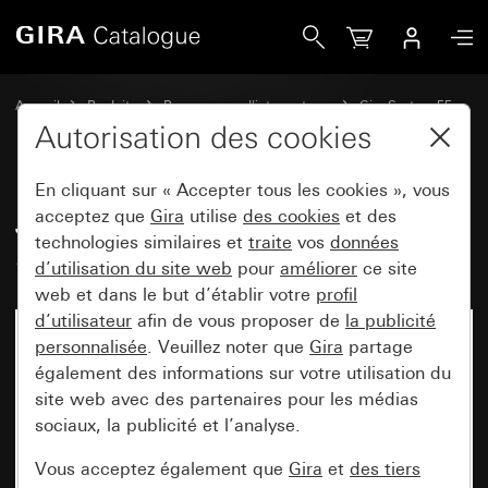
Gira Jeu de bascules 1x inscriptible System 55
Accueil
Produits
Programmes d'interrupteurs
Gira System 55
Jeux de manettes pour systèmes de bus
Autorisation des cookies
En cliquant sur « Accepter tous les cookies », vous
Jeu de bascules 1x inscriptible
acceptez que
Gira
utilise
des cookies
et des
technologies similaires et
traite
vos
données
System 55
d’utilisation du site web
pour
améliorer
ce site
web et dans le but d’établir votre
profil
d’utilisateur
afin de vous proposer de
la publicité
personnalisée
. Veuillez noter que
Gira
partage
également des informations sur votre utilisation du
site web avec des partenaires pour les médias
sociaux, la publicité et l’analyse.
Vous acceptez également que
Gira
et
des tiers