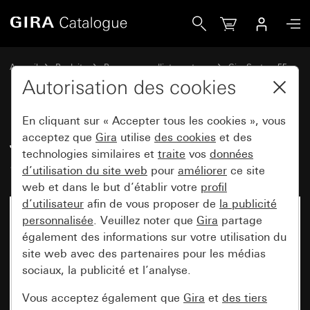
Gira Jeu de bascules 6x (3+3) System 55
Accueil
Produits
Programmes d'interrupteurs
Gira System 55
Jeux de manettes pour systèmes de bus
Autorisation des cookies
En cliquant sur « Accepter tous les cookies », vous
Jeu de bascules 6x (3+3)
acceptez que
Gira
utilise
des cookies
et des
technologies similaires et
traite
vos
données
System 55
d’utilisation du site web
pour
améliorer
ce site
web et dans le but d’établir votre
profil
d’utilisateur
afin de vous proposer de
la publicité
personnalisée
. Veuillez noter que
Gira
partage
également des informations sur votre utilisation du
site web avec des partenaires pour les médias
sociaux, la publicité et l’analyse.
Vous acceptez également que
Gira
et
des tiers