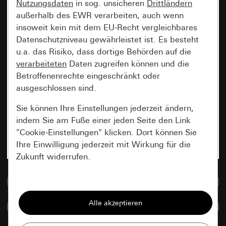
Nutzungsdaten
in sog. unsicheren
Drittländern
außerhalb des EWR verarbeiten, auch wenn
insoweit kein mit dem EU-Recht vergleichbares
Datenschutzniveau gewährleistet ist. Es besteht
u.a. das Risiko, dass dortige Behörden auf die
verarbeiteten
Daten zugreifen können und die
Betroffenenrechte eingeschränkt oder
ausgeschlossen sind.
Sie können Ihre Einstellungen jederzeit ändern,
indem Sie am Fuße einer jeden Seite den Link
"Cookie-Einstellungen" klicken. Dort können Sie
Ihre Einwilligung jederzeit mit Wirkung für die
Zukunft widerrufen.
Zur Mediadatenbank
Essenziell
Alle Cookies, die wir benötigen um Ihnen die
Artikel vergleichen
Seite anzeigen zu können.