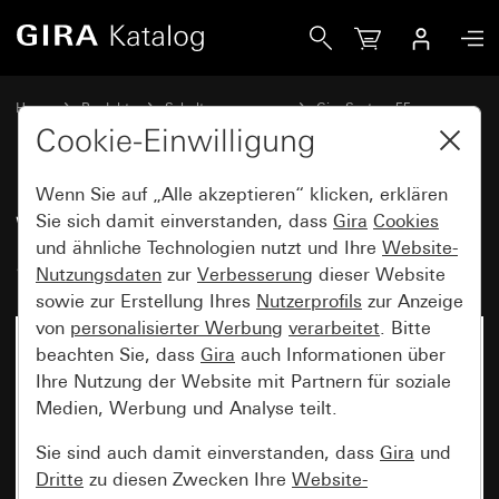
Gira Wippenset 6fach (3+3) System 55
Home
Produkte
Schalterprogramme
Gira System 55
Wippensets für Bussysteme
Cookie-Einwilligung
Wenn Sie auf „Alle akzeptieren“ klicken, erklären
Wippenset 6fach (3+3)
Sie sich damit einverstanden, dass
Gira
Cookies
und ähnliche Technologien nutzt und Ihre
Website-
System 55
Nutzungsdaten
zur
Verbesserung
dieser Website
sowie zur Erstellung Ihres
Nutzerprofils
zur Anzeige
von
personalisierter Werbung
verarbeitet
. Bitte
beachten Sie, dass
Gira
auch Informationen über
Ihre Nutzung der Website mit Partnern für soziale
Medien, Werbung und Analyse teilt.
Sie sind auch damit einverstanden, dass
Gira
und
Dritte
zu diesen Zwecken Ihre
Website-