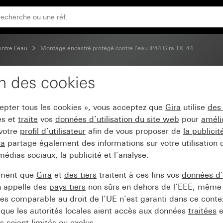
mfort pour KNX TX_44
ontre l'eau
Montage encastré protégé contre l'eau IP44 Gira TX_44
on des cookies
ecteur de mouvement 2
cepter tous les cookies », vous acceptez que
Gira
utilise
des
es et
traite
vos
données d’utilisation du site web
pour
améli
 votre
profil d’utilisateur
afin de vous proposer de
la publici
ra
partage également des informations sur votre utilisation
médias sociaux, la publicité et l’analyse.
ement que
Gira
et
des tiers
traitent à ces fins vos
données d’u
n appelle des
pays tiers
non sûrs en dehors de l’EEE, même 
s comparable au droit de l’UE n’est garanti dans ce context
que les autorités locales aient accès aux données
traitées
e
 soient limités ou exclus.