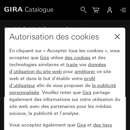
Gira Module rapporté détecteur de mouvement 1,10 m St
Accueil
Produits
Programmes d'interrupteurs
Gira protégé contre l'eau
Autorisation des cookies
Montage encastré protégé contre l'eau IP44 Gira TX_44
En cliquant sur « Accepter tous les cookies », vous
acceptez que
Gira
utilise
des cookies
et des
Module rapporté détecteur de
technologies similaires et
traite
vos
données
d’utilisation du site web
pour
améliorer
ce site
mouvement 1,10 m Standard
web et dans le but d’établir votre
profil
pour KNX TX_44
d’utilisateur
afin de vous proposer de
la publicité
personnalisée
. Veuillez noter que
Gira
partage
également des informations sur votre utilisation du
site web avec des partenaires pour les médias
sociaux, la publicité et l’analyse.
Vous acceptez également que
Gira
et
des tiers