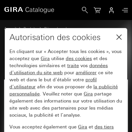
Gira Module bouton-poussoir d&apos;appel
Accueil
Produits
Pièces de rechange
Système de communication de porte Gira
Autorisation des cookies
Stations de porte encastrées TX_44
En cliquant sur « Accepter tous les cookies », vous
acceptez que
Gira
utilise
des cookies
et des
Module bouton-poussoir d'appel
technologies similaires et
traite
vos
données
d’utilisation du site web
pour
améliorer
ce site
web et dans le but d’établir votre
profil
d’utilisateur
afin de vous proposer de
la publicité
personnalisée
. Veuillez noter que
Gira
partage
également des informations sur votre utilisation du
site web avec des partenaires pour les médias
sociaux, la publicité et l’analyse.
Vous acceptez également que
Gira
et
des tiers