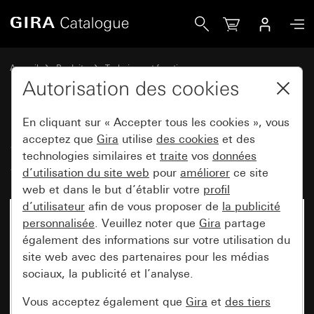
Gira Station d&apos;appartement apparent System 70
Accueil
Produits
Technique et fonctions
Communication de porte
Stations d'appartement Gira
Autorisation des cookies
En cliquant sur « Accepter tous les cookies », vous
Station d'appartement apparent
acceptez que
Gira
utilise
des cookies
et des
technologies similaires et
traite
vos
données
System 70
d’utilisation du site web
pour
améliorer
ce site
web et dans le but d’établir votre
profil
d’utilisateur
afin de vous proposer de
la publicité
Nouveau
personnalisée
. Veuillez noter que
Gira
partage
également des informations sur votre utilisation du
site web avec des partenaires pour les médias
sociaux, la publicité et l’analyse.
Vous acceptez également que
Gira
et
des tiers