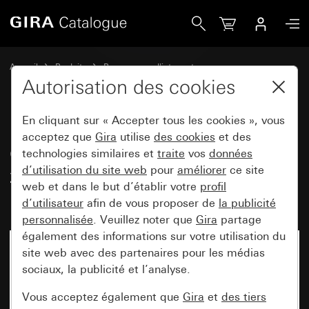
Gira Cadre de finition Gira E2 avec zone d&apos;inscription 
Accueil
Produits
Programmes d'interrupteurs
Gira E2 (System 55)
Autorisation des cookies
Cadre de finition Gira E2 avec zone d'inscription
En cliquant sur « Accepter tous les cookies », vous
acceptez que
Gira
utilise
des cookies
et des
Cadre de finition Gira E2 avec
technologies similaires et
traite
vos
données
d’utilisation du site web
pour
améliorer
ce site
zone d'inscription teinte alu
web et dans le but d’établir votre
profil
(laqué)
d’utilisateur
afin de vous proposer de
la publicité
personnalisée
. Veuillez noter que
Gira
partage
également des informations sur votre utilisation du
site web avec des partenaires pour les médias
sociaux, la publicité et l’analyse.
Vous acceptez également que
Gira
et
des tiers