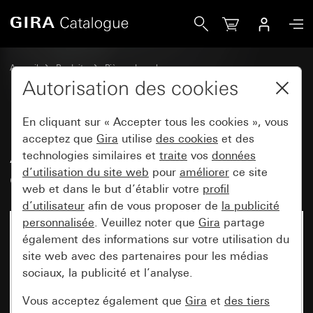
Gira Ancien - Bascule avec symbole et zone d&apos;inscrip
Accueil
Produits
Pièces de rechange
Montage encastré protégé contre l'eau IP44 Gira TX_44
Autorisation des cookies
Commuter et pousser
En cliquant sur « Accepter tous les cookies », vous
acceptez que
Gira
utilise
des cookies
et des
Ancien - Bascule avec symbole
technologies similaires et
traite
vos
données
d’utilisation du site web
pour
améliorer
ce site
et zone d'inscription Sonnette
web et dans le but d’établir votre
profil
d’utilisateur
afin de vous proposer de
la publicité
personnalisée
. Veuillez noter que
Gira
partage
également des informations sur votre utilisation du
site web avec des partenaires pour les médias
sociaux, la publicité et l’analyse.
Vous acceptez également que
Gira
et
des tiers