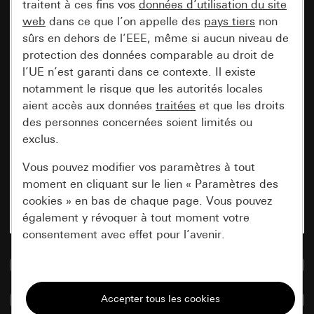
traitent à ces fins vos
données d’utilisation du site
web
dans ce que l’on appelle des
pays tiers
non
sûrs en dehors de l’EEE, même si aucun niveau de
protection des données comparable au droit de
l’UE n’est garanti dans ce contexte. Il existe
notamment le risque que les autorités locales
aient accès aux données
traitées
et que les droits
des personnes concernées soient limités ou
exclus.
Vous pouvez modifier vos paramètres à tout
moment en cliquant sur le lien « Paramètres des
cookies » en bas de chaque page. Vous pouvez
également y révoquer à tout moment votre
consentement avec effet pour l’avenir.
Accéder à la base de données de médias
Nécessaires
Tous les cookies dont nous avons besoin pour
Comparer des articles
pouvoir vous afficher le site.