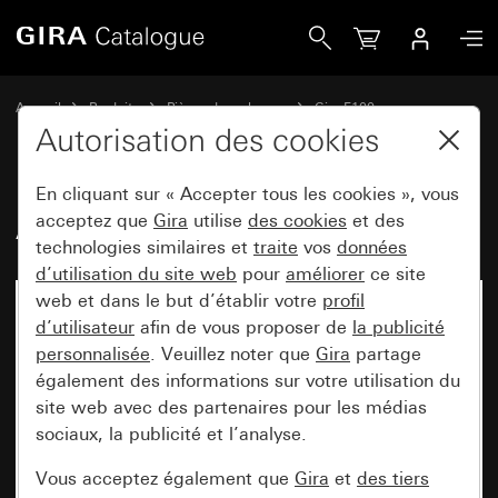
Gira Ancien - Bascule 2x
Accueil
Produits
Pièces de rechange
Gira F100
Commuter et pousser
Autorisation des cookies
En cliquant sur « Accepter tous les cookies », vous
Ancien - Bascule 2x
acceptez que
Gira
utilise
des cookies
et des
technologies similaires et
traite
vos
données
d’utilisation du site web
pour
améliorer
ce site
web et dans le but d’établir votre
profil
d’utilisateur
afin de vous proposer de
la publicité
personnalisée
. Veuillez noter que
Gira
partage
également des informations sur votre utilisation du
site web avec des partenaires pour les médias
sociaux, la publicité et l’analyse.
Vous acceptez également que
Gira
et
des tiers