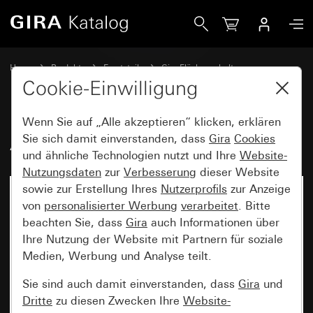
Gira Alt - Wippe 2fach
Home
Produkte
Ersatzteile
Gira Flächenschalter
Schalten und Tasten
Cookie-Einwilligung
Wenn Sie auf „Alle akzeptieren“ klicken, erklären
Alt - Wippe 2fach
Sie sich damit einverstanden, dass
Gira
Cookies
und ähnliche Technologien nutzt und Ihre
Website-
Nutzungsdaten
zur
Verbesserung
dieser Website
sowie zur Erstellung Ihres
Nutzerprofils
zur Anzeige
von
personalisierter Werbung
verarbeitet
. Bitte
beachten Sie, dass
Gira
auch Informationen über
Ihre Nutzung der Website mit Partnern für soziale
Medien, Werbung und Analyse teilt.
Sie sind auch damit einverstanden, dass
Gira
und
Dritte
zu diesen Zwecken Ihre
Website-