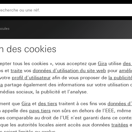
scules
on des cookies
c fenêtre de contrôle
cepter tous les cookies », vous acceptez que
Gira
utilise
des
es et
traite
vos
données d’utilisation du site web
pour
améli
 votre
profil d’utilisateur
afin de vous proposer de
la publici
ra
partage également des informations sur votre utilisation
médias sociaux, la publicité et l’analyse.
ement que
Gira
et
des tiers
traitent à ces fins vos
données d’u
n appelle des
pays tiers
non sûrs en dehors de l’EEE, même 
s comparable au droit de l’UE n’est garanti dans ce context
que les autorités locales aient accès aux données
traitées
e
 soient limités ou exclus.