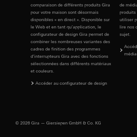
date et heure de la 
modeling)
Traitement ultér
comparaison de différents produits Gira
de média
géographique
pour votre maison sont désormais
Destinataire:
produits
Base juridique et, l
Services interne
disponibles « en direct ». Disponible sur
utiliser 
Utilisation du se
Hotjar Ltd.
le Web et en tant qu’application, le
lire nos 
Traitement ultér
configurateur de design Gira permet de
sujet.
Transfert vers un pa
Destinataire:
combiner les nombreuses variantes des
Durée de vie du coo
Services interne
Accéd
cadres de finition des programmes
Google Ireland L
média
YouTube
d’interrupteurs Gira avec des fonctions
Pour obtenir des
sélectionnées dans différents matériaux
https://business.
Finalités du traite
IFC Fichier 
et couleurs.
Catégories de donn
Transfert vers un pa
Base juridique et, l
Pays tiers : USA
Accéder au configurateur de design
Utilisation du se
Décision d’adéqu
contact du point
Traitement ultér
Durée de vie du coo
Destinataire:
Google Ireland L
Pixel TikTok
Pour obtenir des
© 2026 Gira — Giersiepen GmbH & Co. KG
https://business.
Finalités du traite
Transfert vers un pa
Évaluation de l’