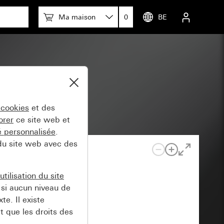
Ma maison
0
BE
 cookies
et des
orer
ce site web et
té personnalisée
.
 du site web avec des
tilisation du site
si aucun niveau de
e. Il existe
t que les droits des