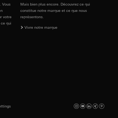
ic, localisation
int a du RGPD
e. Vous
Mais bien plus encore. Découvrez ce qui
en
constitue notre marque et ce que nous
RFA
, 596 KB
r votre
représentons.
 ce qui
int a du RGPD
Vivre notre marque
Téléchargement
lles, consultez
Réf. 029003
e Internet visitée
IFC
, 15.32 KB
 à demander au
a du RGPD
int a du RGPD
lles, consultez
Téléchargement
ttings
itaires