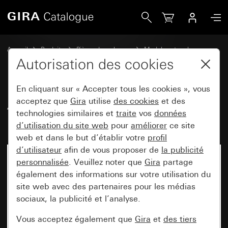
Gira Ancien - Bascule avec symbole Porte
Accueil
Produits
Pièces de rechange
Modules et caches
Commuter et pousser
Autorisation des cookies
En cliquant sur « Accepter tous les cookies », vous
Ancien - Bascule avec symbole
acceptez que
Gira
utilise
des cookies
et des
technologies similaires et
traite
vos
données
Porte
d’utilisation du site web
pour
améliorer
ce site
web et dans le but d’établir votre
profil
d’utilisateur
afin de vous proposer de
la publicité
personnalisée
. Veuillez noter que
Gira
partage
également des informations sur votre utilisation du
site web avec des partenaires pour les médias
sociaux, la publicité et l’analyse.
Vous acceptez également que
Gira
et
des tiers