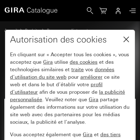
Gira Boîtier apparent, construction plate 1x pour Standard 5
Accueil
Produits
Programmes d'interrupteurs
Gira E2 (System 55)
Montage apparent
Autorisation des cookies
En cliquant sur « Accepter tous les cookies », vous
Boîtier apparent, construction
acceptez que
Gira
utilise
des cookies
et des
technologies similaires et
traite
vos
données
plate 1x pour Standard 55, E2,
d’utilisation du site web
pour
améliorer
ce site
Event, Esprit
web et dans le but d’établir votre
profil
d’utilisateur
afin de vous proposer de
la publicité
personnalisée
. Veuillez noter que
Gira
partage
également des informations sur votre utilisation du
site web avec des partenaires pour les médias
sociaux, la publicité et l’analyse.
Vous acceptez également que
Gira
et
des tiers