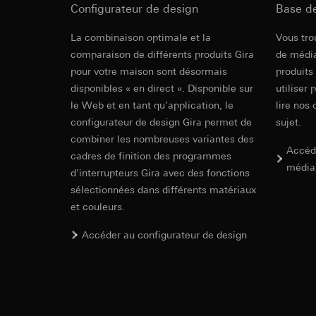
date et heure de la 
Traitement ultér
Configurateur de design
Base d
géographique
Destinataire:
Base juridique et, l
La combinaison optimale et la
Vous tro
Services interne
Utilisation du se
comparaison de différents produits Gira
de média
Hotjar Ltd.
Traitement ultér
pour votre maison sont désormais
produits
Transfert vers un pa
Destinataire:
disponibles « en direct ». Disponible sur
utiliser 
Durée de vie du coo
Services interne
le Web et en tant qu’application, le
lire nos 
Google Ireland L
configurateur de design Gira permet de
sujet.
YouTube
Pour obtenir des
combiner les nombreuses variantes des
https://business.
Accéd
Finalités du traite
cadres de finition des programmes
média
Catégories de donn
Transfert vers un pa
d’interrupteurs Gira avec des fonctions
Base juridique et, l
Pays tiers : USA
sélectionnées dans différents matériaux
Utilisation du se
Décision d’adéqu
et couleurs.
contact du point
Traitement ultér
Accéder au configurateur de design
Durée de vie du coo
Destinataire:
Google Ireland L
Pixel TikTok
Pour obtenir des
https://business.
Finalités du traite
Transfert vers un pa
Évaluation de l’