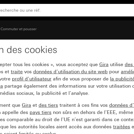
et un grand symbole palpable Lumière
Commuter et pousser
on des cookies
c une grande zone d’ins
cepter tous les cookies », vous acceptez que
Gira
utilise
des
mière
es et
traite
vos
données d’utilisation du site web
pour
améli
 votre
profil d’utilisateur
afin de vous proposer de
la publici
ra
partage également des informations sur votre utilisation
médias sociaux, la publicité et l’analyse.
ement que
Gira
et
des tiers
traitent à ces fins vos
données d’u
n appelle des
pays tiers
non sûrs en dehors de l’EEE, même 
s comparable au droit de l’UE n’est garanti dans ce context
que les autorités locales aient accès aux données
traitées
e
 soient limités ou exclus.