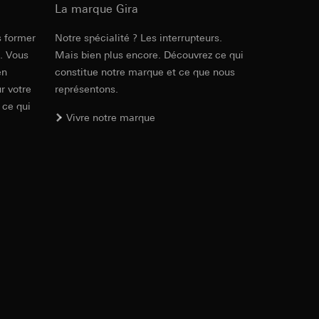
ic, localisation
int a du RGPD
La marque Gira
s former
Notre spécialité ? Les interrupteurs.
e. Vous
Mais bien plus encore. Découvrez ce qui
int a du RGPD
en
constitue notre marque et ce que nous
r votre
représentons.
 ce qui
Vivre notre marque
lles, consultez
e Internet visitée
 à demander au
a du RGPD
int a du RGPD
lles, consultez
itaires